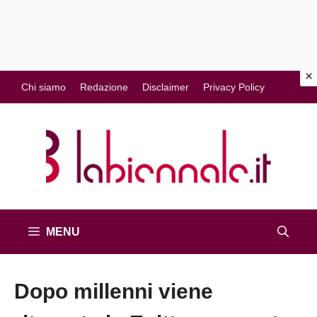
Vai
Chi siamo
Redazione
Disclaimer
Privacy Policy
al
contenuto
MENU
Dopo millenni viene