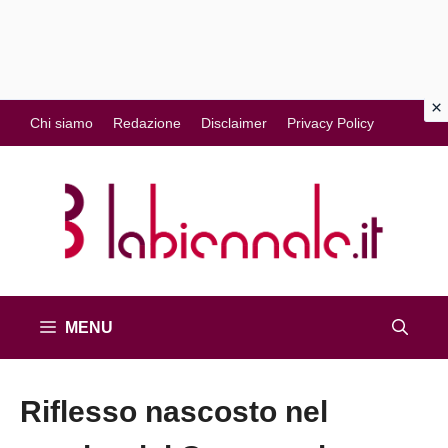
Vai
Chi siamo
Redazione
Disclaimer
Privacy Policy
al
contenuto
MENU
Riflesso nascosto nel