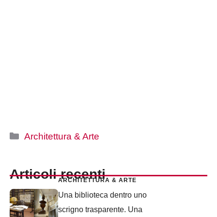
Categorie
Architettura & Arte
Articoli recenti
ARCHITETTURA & ARTE
Una biblioteca dentro uno
scrigno trasparente. Una