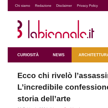
Vai
Chi siamo
Redazione
Disclaimer
Privacy Policy
al
contenuto
CURIOSITÀ
NEWS
ARCHITETTURA
Ecco chi rivelò l’assassi
L’incredibile confession
storia dell’arte