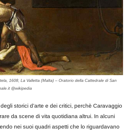
ela, 1608, La Valletta (Malta) – Oratorio della Cattedrale di San
nale.it @wikipedia
degli storici d’arte e dei critici, perchè Caravaggio
irare da scene di vita quotidiana altrui. In alcuni
endo nei suoi quadri aspetti che lo riguardavano