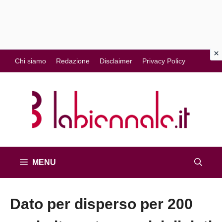
Vai
Chi siamo
Redazione
Disclaimer
Privacy Policy
al
contenuto
MENU
Dato per disperso per 200