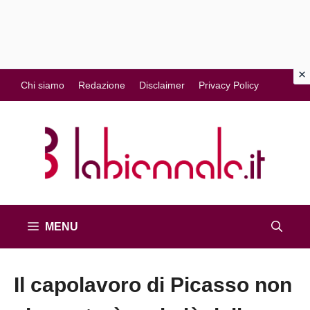
Vai
Chi siamo
Redazione
Disclaimer
Privacy Policy
al
contenuto
MENU
Il capolavoro di Picasso non