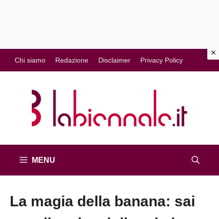
Vai
Chi siamo
Redazione
Disclaimer
Privacy Policy
al
contenuto
MENU
La magia della banana: sai