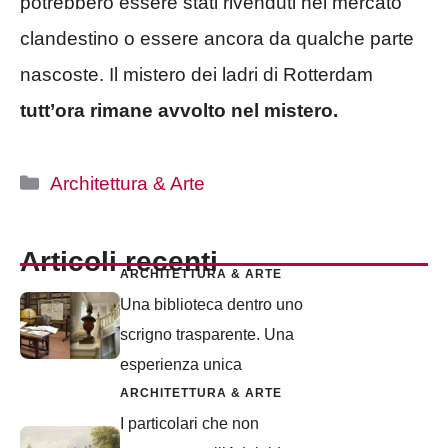
potrebbero essere stati rivenduti nel mercato
clandestino o essere ancora da qualche parte
nascoste. Il mistero dei ladri di Rotterdam
tutt’ora rimane avvolto nel mistero.
Categorie
Architettura & Arte
Articoli recenti
ARCHITETTURA & ARTE
Una biblioteca dentro uno
scrigno trasparente. Una
esperienza unica
ARCHITETTURA & ARTE
I particolari che non