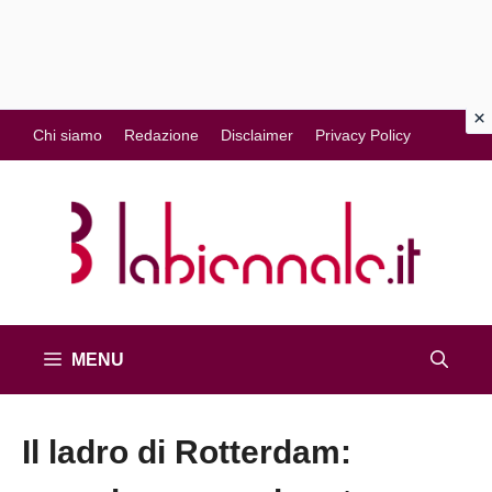
Vai
Chi siamo
Redazione
Disclaimer
Privacy Policy
al
contenuto
MENU
Il ladro di Rotterdam: