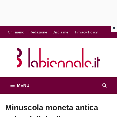
Vai
Chi siamo
Redazione
Disclaimer
Privacy Policy
al
contenuto
MENU
Minuscola moneta antica