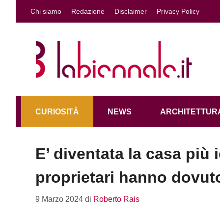
Vai
Chi siamo
Redazione
Disclaimer
Privacy Policy
al
contenuto
CURIOSITÀ
NEWS
ARCHITETTURA
E’ diventata la casa più i
proprietari hanno dovut
9 Marzo 2024
di
Roberto Rais