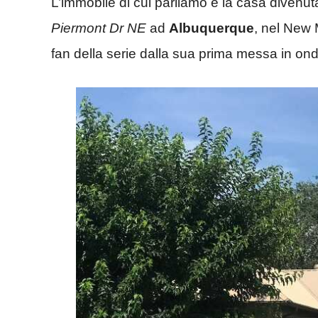
L’immobile di cui parliamo è la casa divenut
Piermont Dr NE
ad
Albuquerque
, nel New 
fan della serie dalla sua prima messa in ond