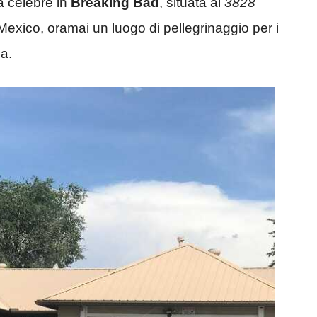
a celebre in
Breaking Bad
, situata al
3828
Mexico, oramai un luogo di pellegrinaggio per i
a.