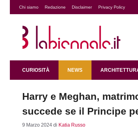
Vai
Chi siamo
Redazione
Disclaimer
Privacy Policy
al
contenuto
CURIOSITÀ
NEWS
ARCHITETTURA
Harry e Meghan, matrimo
succede se il Principe pe
9 Marzo 2024
di
Katia Russo