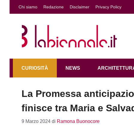
Vai
Chi siamo
Redazione
Disclaimer
Privacy Policy
al
contenuto
CURIOSITÀ
NEWS
ARCHITETTURA
La Promessa anticipazi
finisce tra Maria e Salva
9 Marzo 2024
di
Ramona Buonocore