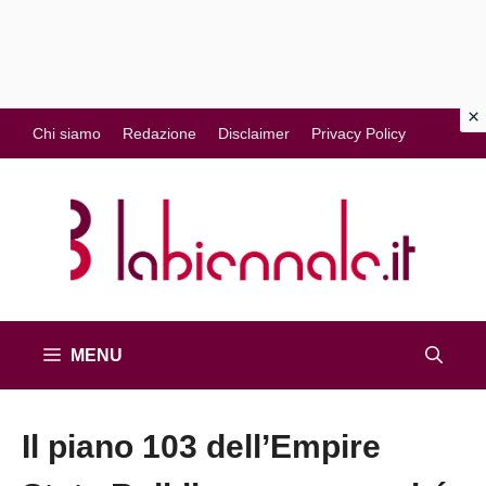
Vai
Chi siamo
Redazione
Disclaimer
Privacy Policy
al
contenuto
MENU
Il piano 103 dell’Empire