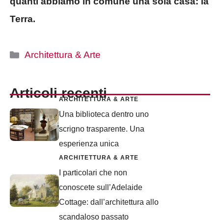
quanti abbiamo in comune una sola casa: la
Terra.
Categorie
Architettura & Arte
Articoli recenti
ARCHITETTURA & ARTE
Una biblioteca dentro uno
scrigno trasparente. Una
esperienza unica
ARCHITETTURA & ARTE
I particolari che non
conoscete sull’Adelaide
Cottage: dall’architettura allo
scandaloso passato