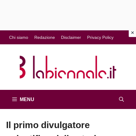
Vai
Chi siamo
Redazione
Disclaimer
Privacy Policy
al
contenuto
MENU
Il primo divulgatore