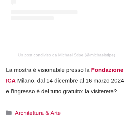
Un post condiviso da Michael Stipe (@michaelstipe)
La mostra è visionabile presso la
Fondazione
ICA
Milano, dal 14 dicembre al 16 marzo 2024
e l’ingresso è del tutto gratuito: la visiterete?
Categorie
Architettura & Arte