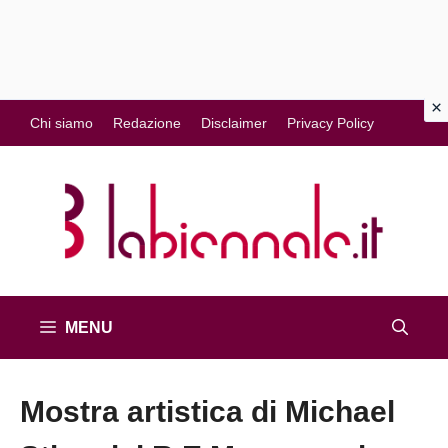
Vai
Chi siamo
Redazione
Disclaimer
Privacy Policy
al
contenuto
MENU
Mostra artistica di Michael