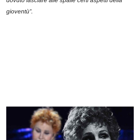
dovuto lasciare alle spalle certi aspetti della
gioventù”.