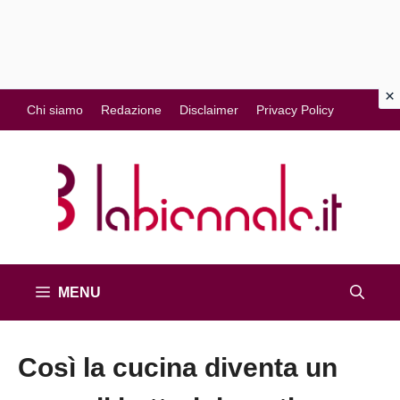
Vai
Chi siamo
Redazione
Disclaimer
Privacy Policy
al
contenuto
MENU
Così la cucina diventa un