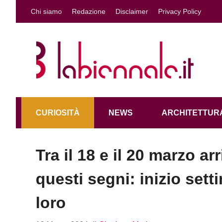
Vai
Chi siamo
Redazione
Disclaimer
Privacy Policy
al
contenuto
CURIOSITÀ
NEWS
ARCHITETTURA
Tra il 18 e il 20 marzo a
questi segni: inizio set
loro