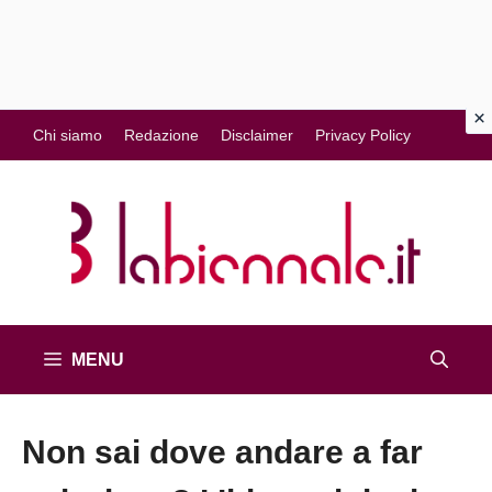
Vai
Chi siamo
Redazione
Disclaimer
Privacy Policy
al
contenuto
MENU
Non sai dove andare a far