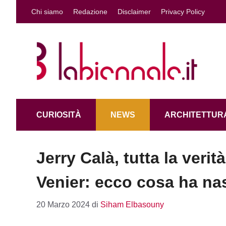
Vai
Chi siamo
Redazione
Disclaimer
Privacy Policy
al
contenuto
CURIOSITÀ
NEWS
ARCHITETTURA
Jerry Calà, tutta la verit
Venier: ecco cosa ha na
20 Marzo 2024
di
Siham Elbasouny