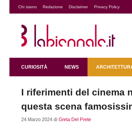
Vai
Chi siamo
Redazione
Disclaimer
Privacy Policy
al
contenuto
CURIOSITÀ
NEWS
ARCHITETTURA
I riferimenti del cinema 
questa scena famosiss
24 Marzo 2024
di
Greta Del Prete