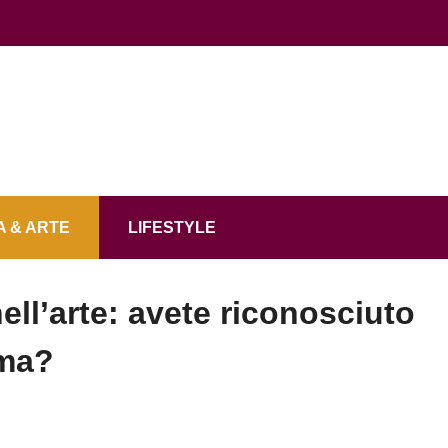
 & ARTE
LIFESTYLE
nell’arte: avete riconosciuto
ima?