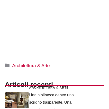
Categorie
Architettura & Arte
Articoli recenti
ARCHITETTURA & ARTE
Una biblioteca dentro uno
scrigno trasparente. Una