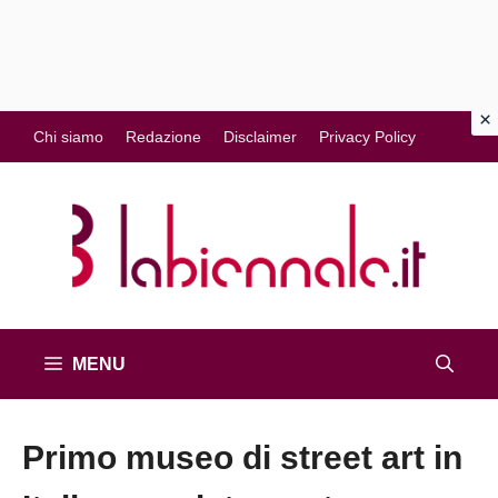
Vai
Chi siamo
Redazione
Disclaimer
Privacy Policy
al
contenuto
MENU
Primo museo di street art in