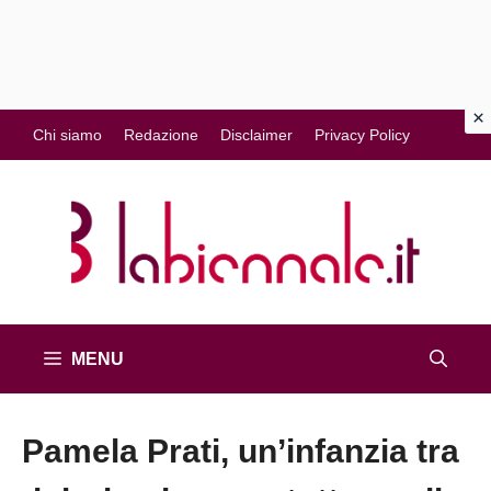
Vai
Chi siamo
Redazione
Disclaimer
Privacy Policy
al
contenuto
MENU
Pamela Prati, un’infanzia tra