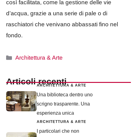
così facilitata, come la gestione delle vie
d’acqua, grazie a una serie di pale o di
raschiatori che venivano abbassati fino nel
fondo.
Categorie
Architettura & Arte
Articoli recenti
ARCHITETTURA & ARTE
Una biblioteca dentro uno
scrigno trasparente. Una
esperienza unica
ARCHITETTURA & ARTE
I particolari che non