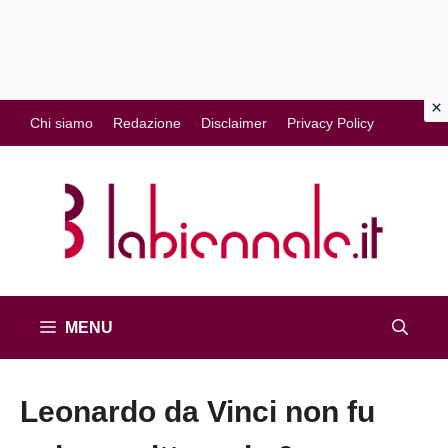
Vai
Chi siamo
Redazione
Disclaimer
Privacy Policy
al
contenuto
MENU
Leonardo da Vinci non fu