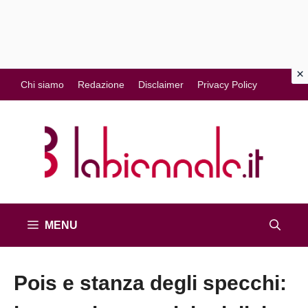
Vai
Chi siamo
Redazione
Disclaimer
Privacy Policy
al
contenuto
MENU
Pois e stanza degli specchi: