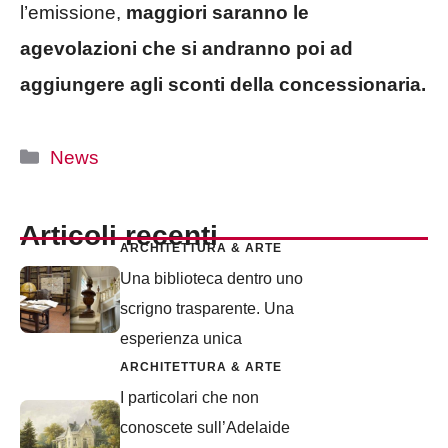
l’emissione,
maggiori saranno le
agevolazioni che si andranno poi ad
aggiungere agli sconti della concessionaria.
Categorie
News
Articoli recenti
ARCHITETTURA & ARTE
Una biblioteca dentro uno
scrigno trasparente. Una
esperienza unica
ARCHITETTURA & ARTE
I particolari che non
conoscete sull’Adelaide