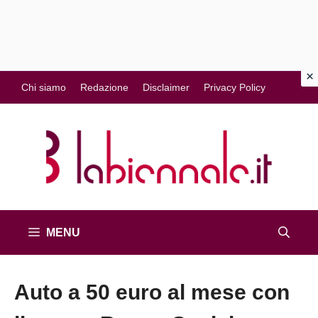
Vai
Chi siamo
Redazione
Disclaimer
Privacy Policy
al
contenuto
MENU
Auto a 50 euro al mese con